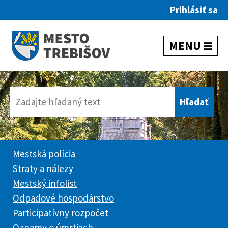
Prihlásiť sa
Mestská polícia
Straty a nálezy
Mestský infolist
Odpadové hospodárstvo
Participatívny rozpočet
Oznamy o úmrtiach