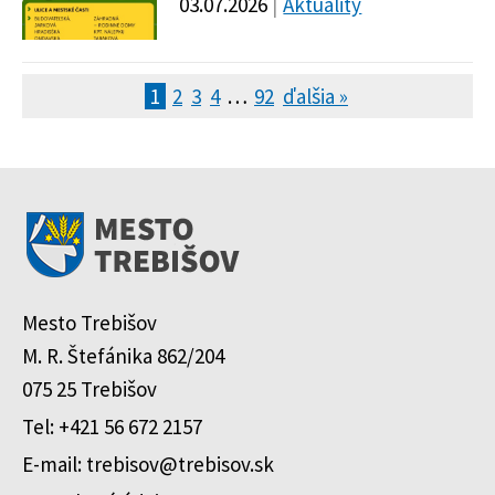
03.07.2026
Aktuality
1
2
3
4
…
92
ďalšia »
Mesto Trebišov
M. R. Štefánika 862/204
075 25 Trebišov
Tel: +421 56 672 2157
E-mail: trebisov@trebisov.sk