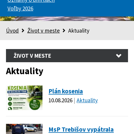
Voľby 2026
Úvod
Život v meste
Aktuality
ŽIVOT V MESTE
Aktuality
Plán kosenia
10.08.2026
Aktuality
MsP Trebišov vypátrala