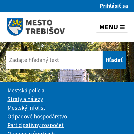
Prihlásiť sa
Mestská polícia
Straty a nálezy
Mestský infolist
Odpadové hospodárstvo
Participatívny rozpočet
Oznamy o úmrtiach