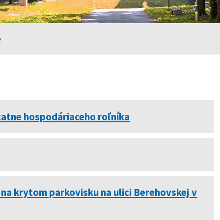
e
atne hospodáriaceho roľníka
na krytom parkovisku na ulici Berehovskej v