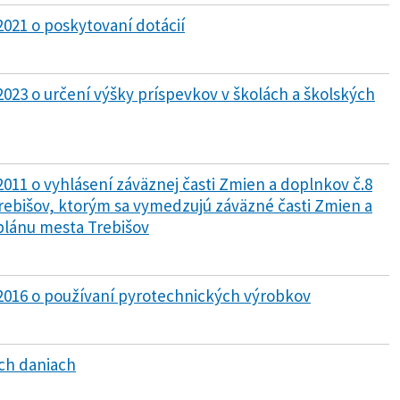
2021 o poskytovaní dotácií
2023 o určení výšky príspevkov v školách a školských
2011 o vyhlásení záväznej časti Zmien a doplnkov č.8
bišov, ktorým sa vymedzujú záväzné časti Zmien a
lánu mesta Trebišov
/2016 o používaní pyrotechnických výrobkov
ych daniach