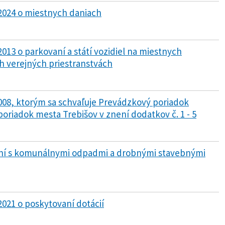
/2024 o miestnych daniach
2013 o parkovaní a státí vozidiel na miestnych
h verejných priestranstvách
2008, ktorým sa schvaľuje Prevádzkový poriadok
poriadok mesta Trebišov v znení dodatkov č. 1 - 5
aní s komunálnymi odpadmi a drobnými stavebnými
2021 o poskytovaní dotácií