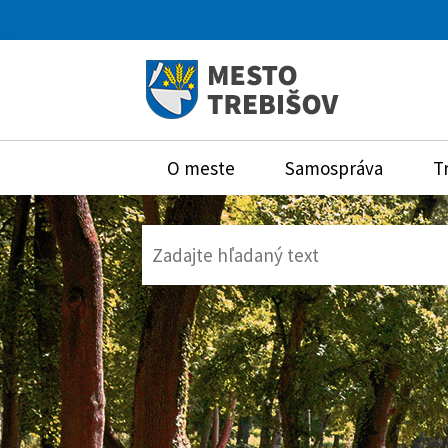
O meste
Samospráva
T