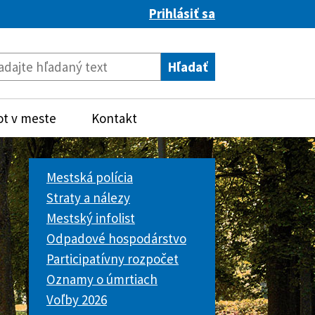
Prihlásiť sa
ot v meste
Kontakt
Mestská polícia
Straty a nálezy
Mestský infolist
Odpadové hospodárstvo
Participatívny rozpočet
Oznamy o úmrtiach
Voľby 2026