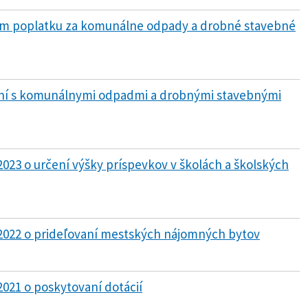
om poplatku za komunálne odpady a drobné stavebné
aní s komunálnymi odpadmi a drobnými stavebnými
2023 o určení výšky príspevkov v školách a školských
/2022 o prideľovaní mestských nájomných bytov
2021 o poskytovaní dotácií