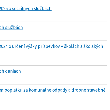
2025 o sociálnych službách
ych službách
2024 o určení výšky príspevkov v školách a školských
ych daniach
om poplatku za komunálne odpady a drobné stavebné