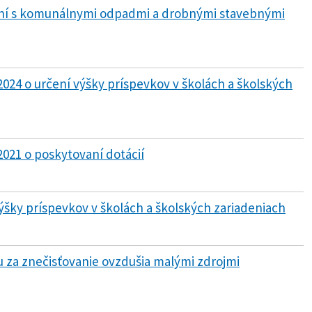
aní s komunálnymi odpadmi a drobnými stavebnými
2024 o určení výšky príspevkov v školách a školských
2021 o poskytovaní dotácií
výšky príspevkov v školách a školských zariadeniach
u za znečisťovanie ovzdušia malými zdrojmi