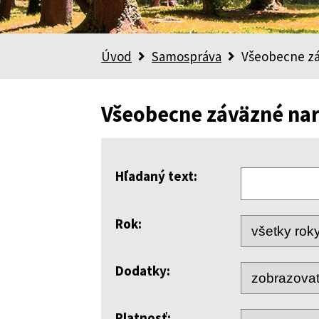
Úvod
Samospráva
Všeobecne zá
Všeobecne záväzné nar
Hľadaný text:
Rok:
Dodatky:
Platnosť: