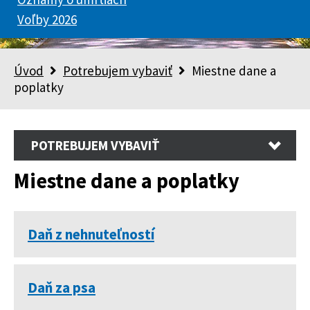
Voľby 2026
Úvod
Potrebujem vybaviť
Miestne dane a
poplatky
POTREBUJEM VYBAVIŤ
Miestne dane a poplatky
Daň z nehnuteľností
Daň za psa