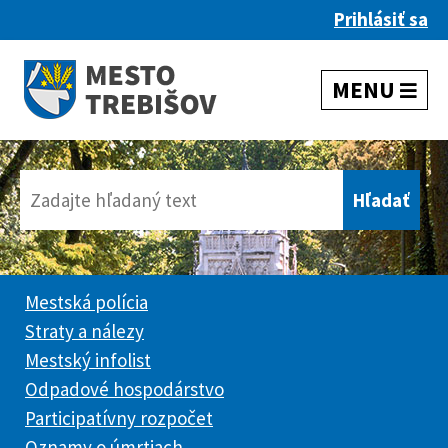
Prihlásiť sa
Mestská polícia
Straty a nálezy
Mestský infolist
Odpadové hospodárstvo
Participatívny rozpočet
Oznamy o úmrtiach