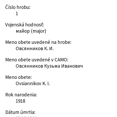
Číslo hrobu:
1
Vojenská hodnosť:
майор (major)
Meno obete uvedené na hrobe:
Овсянников К. И.
Meno obete uvedené v CAMO:
Овсянников Кузьма Иванович
Meno obete:
Ovsiannikov K. I.
Rok narodenia:
1918
Dátum úmrtia: