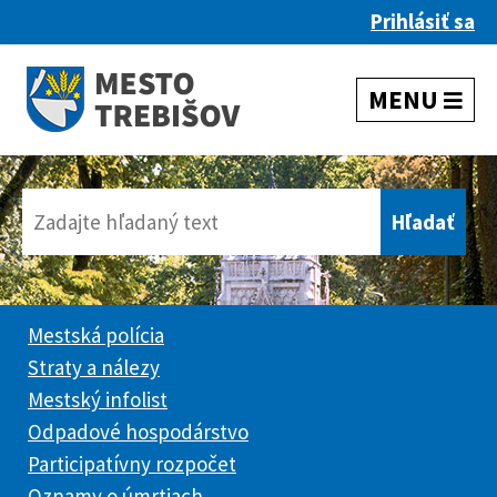
Prihlásiť sa
Mestská polícia
Straty a nálezy
Mestský infolist
Odpadové hospodárstvo
Participatívny rozpočet
Oznamy o úmrtiach