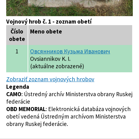
Vojnový hrob č. 1 - zoznam obetí
Číslo
Meno obete
obete
1
Овсянников Кузьма Иванович
Ovsiannikov K. I.
(aktuálne zobrazené)
Zobraziť zoznam vojnových hrobov
Legenda
CAMO
: Ústredný archív Ministerstva obrany Ruskej
federácie
OBD MEMORIAL
: Elektronická databáza vojnových
obetí vedená Ústredným archívom Ministerstva
obrany Ruskej federácie.