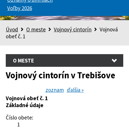
Voľby 2026
Úvod
O meste
Vojnový cintorín
Vojnová
obeť č. 1
O MESTE
Vojnový cintorín v Trebišove
zoznam
ďalšia »
Vojnová obeť č. 1
Základné údaje
Číslo obete:
1