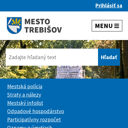
Prihlásiť sa
Mestská polícia
Straty a nálezy
Mestský infolist
Odpadové hospodárstvo
Participatívny rozpočet
Oznamy o úmrtiach