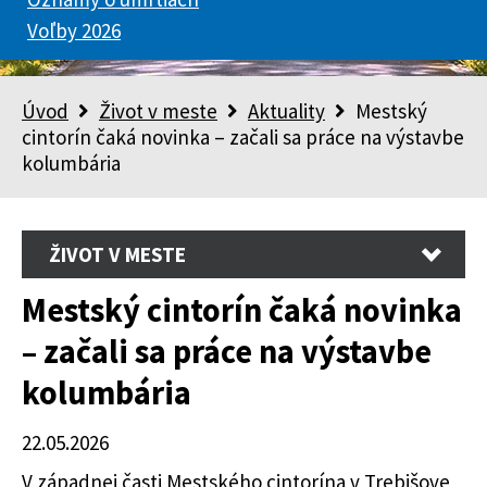
Voľby 2026
Úvod
Život v meste
Aktuality
Mestský
cintorín čaká novinka – začali sa práce na výstavbe
kolumbária
ŽIVOT V MESTE
Mestský cintorín čaká novinka
– začali sa práce na výstavbe
kolumbária
22.05.2026
V západnej časti Mestského cintorína v Trebišove