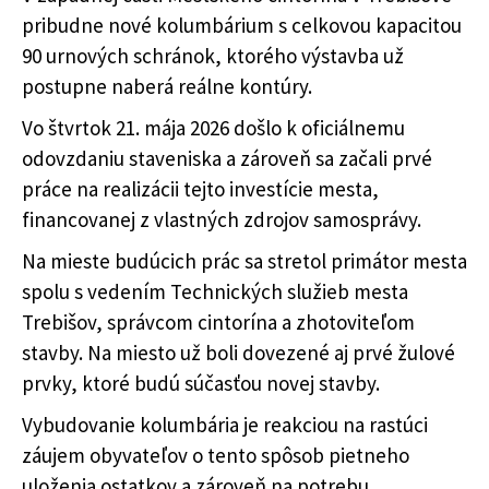
pribudne nové kolumbárium s celkovou kapacitou
90 urnových schránok, ktorého výstavba už
postupne naberá reálne kontúry.
Vo štvrtok 21. mája 2026 došlo k oficiálnemu
odovzdaniu staveniska a zároveň sa začali prvé
práce na realizácii tejto investície mesta,
financovanej z vlastných zdrojov samosprávy.
Na mieste budúcich prác sa stretol primátor mesta
spolu s vedením Technických služieb mesta
Trebišov, správcom cintorína a zhotoviteľom
stavby. Na miesto už boli dovezené aj prvé žulové
prvky, ktoré budú súčasťou novej stavby.
Vybudovanie kolumbária je reakciou na rastúci
záujem obyvateľov o tento spôsob pietneho
uloženia ostatkov a zároveň na potrebu