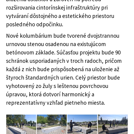
rozširovania cintorínskej infraštruktúry pri
vytváraní dôstojného a estetického priestoru
posledného odpočinku.
Nové kolumbárium bude tvorené dvojstrannou
urnovou stenou osadenou na existujúcom
betónovom základe. Súčasťou projektu bude 90
schránok usporiadaných v troch radoch, pričom
každá z nich bude prispôsobená na uloženie až
štyroch štandardných urien. Celý priestor bude
vyhotovený zo žuly s leštenou povrchovou
úpravou, ktorá dotvorí harmonický a
reprezentatívny vzhľad pietneho miesta.