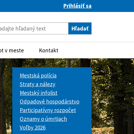
Prihlásiť sa
ot v meste
Kontakt
Mestská polícia
Straty a nálezy
Mestský infolist
Odpadové hospodárstvo
Participatívny rozpočet
Oznamy o úmrtiach
Voľby 2026