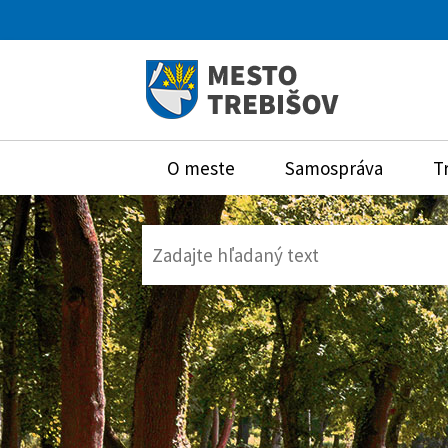
O meste
Samospráva
T