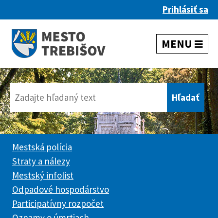
Prihlásiť sa
Mestská polícia
Straty a nálezy
Mestský infolist
Odpadové hospodárstvo
Participatívny rozpočet
Oznamy o úmrtiach