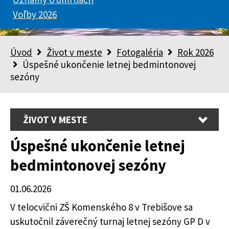
Voľby 2026
Úvod
Život v meste
Fotogaléria
Rok 2026
Úspešné ukončenie letnej bedmintonovej
sezóny
ŽIVOT V MESTE
Úspešné ukončenie letnej
bedmintonovej sezóny
01.06.2026
V telocvični ZŠ Komenského 8 v Trebišove sa
uskutočnil záverečný turnaj letnej sezóny GP D v