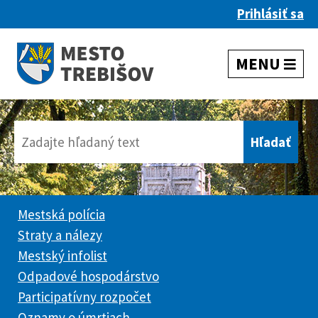
Prihlásiť sa
Mestská polícia
Straty a nálezy
Mestský infolist
Odpadové hospodárstvo
Participatívny rozpočet
Oznamy o úmrtiach