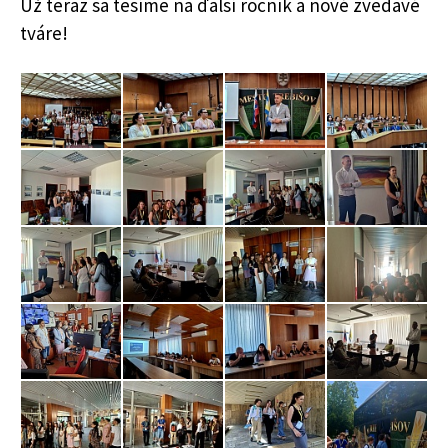
Už teraz sa tešíme na ďalší ročník a nové zvedavé
tváre!