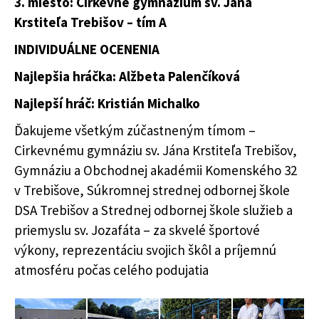
3. miesto: Cirkevné gymnázium sv. Jána
Krstiteľa Trebišov – tím A
INDIVIDUÁLNE OCENENIA
Najlepšia hráčka: Alžbeta Palenčíková
Najlepší hráč: Kristián Michalko
Ďakujeme všetkým zúčastneným tímom –
Cirkevnému gymnáziu sv. Jána Krstiteľa Trebišov,
Gymnáziu a Obchodnej akadémii Komenského 32
v Trebišove, Súkromnej strednej odbornej škole
DSA Trebišov a Strednej odbornej škole služieb a
priemyslu sv. Jozafáta – za skvelé športové
výkony, reprezentáciu svojich škôl a príjemnú
atmosféru počas celého podujatia