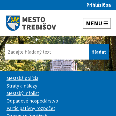
Prihlásiť sa
Mestská polícia
Straty a nálezy
Mestský infolist
Odpadové hospodárstvo
Participatívny rozpočet
Oznamy o úmrtiach