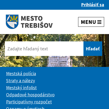
Prihlásiť sa
Mestská polícia
Straty a nálezy
Mestský infolist
Odpadové hospodárstvo
Participatívny rozpočet
Oznamy o úmrtiach