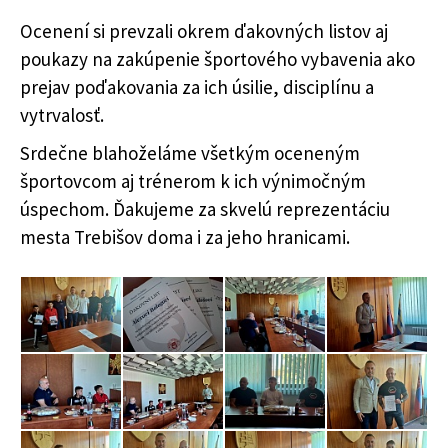
Ocenení si prevzali okrem ďakovných listov aj
poukazy na zakúpenie športového vybavenia ako
prejav poďakovania za ich úsilie, disciplínu a
vytrvalosť.
Srdečne blahoželáme všetkým oceneným
športovcom aj trénerom k ich výnimočným
úspechom. Ďakujeme za skvelú reprezentáciu
mesta Trebišov doma i za jeho hranicami.