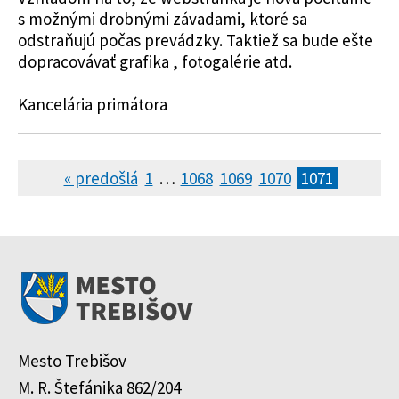
s možnými drobnými závadami, ktoré sa
odstraňujú počas prevádzky. Taktiež sa bude ešte
dopracovávať grafika , fotogalérie atd.
Kancelária primátora
« predošlá
1
…
1068
1069
1070
1071
Mesto Trebišov
M. R. Štefánika 862/204