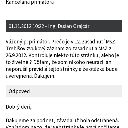
Kancelária primátora
01.11.2012 10:22
- Ing. Dušan Grajcár
Vážený p. primátor. Prečo je v 12. zasadnutí MsZ
Trebišov zvukový záznam zo zasadnutia MsZ z
26.9.2012. Kontroluje niekto túto stránku, alebo je
to živelné ? Dôfam, že som nikoho neurazil ani
neporušil pravidlá tejto stránky a že otázka bude
uverejnená. Ďakujem.
Odpoveď
Dobrý deň,
Ďakujeme za podnet, závada už bola odstránená.
Vzhľadom na to, že webstránka je nová počítame