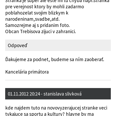
Stranka je super ale este mi tu chyba napr.stranka
pre verejnost ktory by mohli zadarmo
poblahozelat svojim blizkym k
narodeninam,svadbe,atd.
Samozrejme aj s pridanim foto.
Obcan Trebisova zijuci v zahranici.
Odpoveď
Ďakujeme za podnet, budeme sa ním zaoberať.
Kancelária primátora
01.11.2012 20:24
- stanislava slivková
kde najdem tuto na novovyzerajucej stranke veci
tykajuce sa sportu a kultury? hlavne by ma