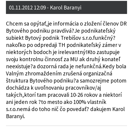
01.11.2012 12:09
- Karol Baranyi
Chcem sa opýtať,je informácia o zložení členov DR
Bytového podniku pravdivá?Je podnikateľský
subiekt Bytový podnik Trebišov s.r.o.funkčný?
nakoľko po odpredaji TH podnikateľský zámer v
niektorých bodoch je irelevantný!Kto zastupuje
svoju kontrolnu činnosť za MU ak druhý konateľ
neexistuje?a dozorná rada je nefunkčná.Kedy bola
Valným zhromaždením zrušená organizačná
štruktura Bytového podniku?a samozrejme potom
dochádza k uvoľnovaniu pracovníkov/aj
takých,ktorí tam pracovali 10-26 rokov a niektorí
ani jeden rok ?to mesto ako 100% vlastník
s.r.o.nemá do toho nič čo povedať? dakujem Karol
Baranyi.