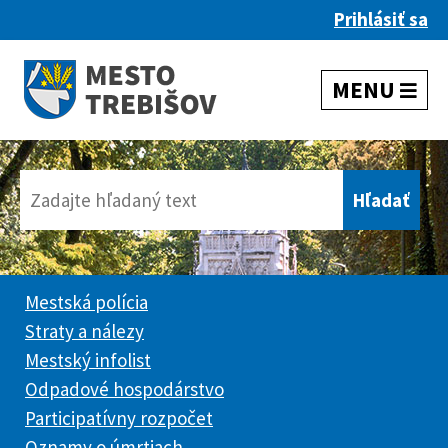
Prihlásiť sa
Mestská polícia
Straty a nálezy
Mestský infolist
Odpadové hospodárstvo
Participatívny rozpočet
Oznamy o úmrtiach