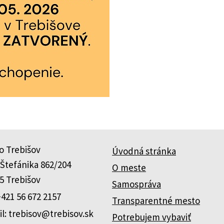
o Trebišov
Úvodná stránka
 Štefánika 862/204
O meste
5 Trebišov
Samospráva
+421 56 672 2157
Transparentné mesto
l: trebisov@trebisov.sk
Potrebujem vybaviť