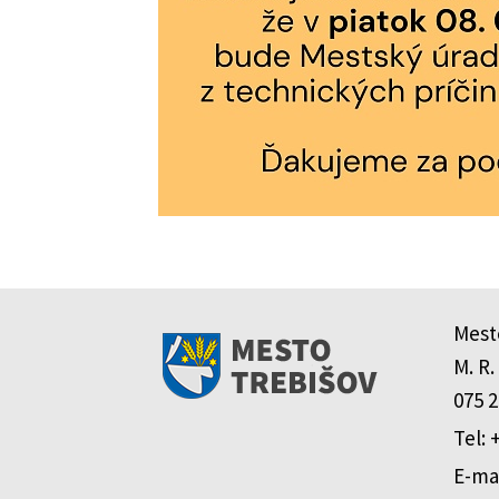
Mest
M. R.
075 2
Tel: 
E-mai