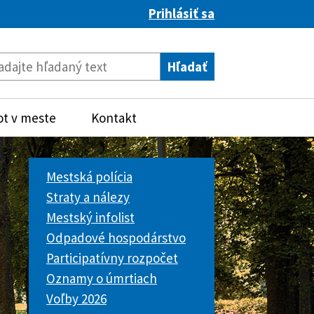
Prihlásiť sa
ot v meste
Kontakt
Mestská polícia
Straty a nálezy
Mestský infolist
Odpadové hospodárstvo
Participatívny rozpočet
Oznamy o úmrtiach
Voľby 2026