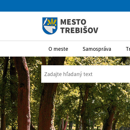
O meste
Samospráva
T