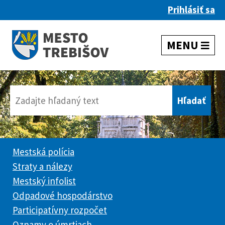
Prihlásiť sa
Mestská polícia
Straty a nálezy
Mestský infolist
Odpadové hospodárstvo
Participatívny rozpočet
Oznamy o úmrtiach