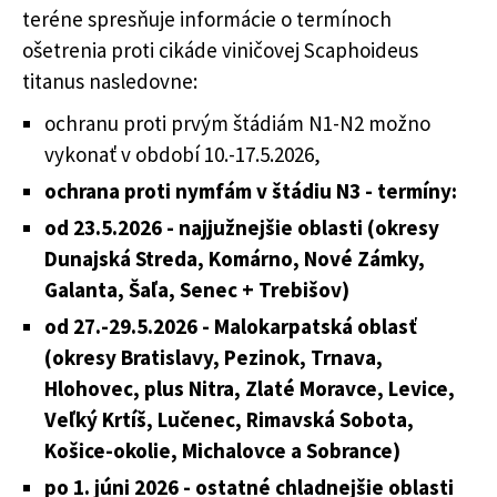
teréne spresňuje informácie o termínoch
ošetrenia proti cikáde viničovej Scaphoideus
titanus nasledovne:
ochranu proti prvým štádiám N1-N2 možno
vykonať v období 10.-17.5.2026,
ochrana proti nymfám v štádiu N3 - termíny:
od 23.5.2026 - najjužnejšie oblasti
(okresy
Dunajská Streda, Komárno, Nové Zámky,
Galanta, Šaľa, Senec + Trebišov)
od 27.-29.5.2026 - Malokarpatská oblasť
(okresy Bratislavy, Pezinok, Trnava,
Hlohovec, plus Nitra, Zlaté Moravce, Levice,
Veľký Krtíš, Lučenec, Rimavská Sobota,
Košice-okolie, Michalovce a Sobrance)
po 1. júni 2026 - ostatné chladnejšie oblasti