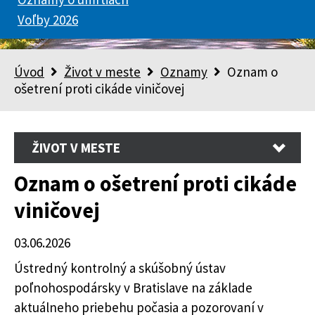
Voľby 2026
Úvod
Život v meste
Oznamy
Oznam o
ošetrení proti cikáde viničovej
ŽIVOT V MESTE
Oznam o ošetrení proti cikáde
viničovej
03.06.2026
Ústredný kontrolný a skúšobný ústav
poľnohospodársky v Bratislave na základe
aktuálneho priebehu počasia a pozorovaní v