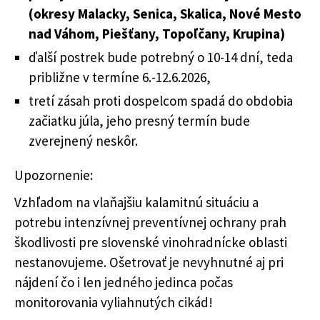
(okresy Malacky, Senica, Skalica, Nové Mesto
nad Váhom, Piešťany, Topoľčany, Krupina)
ďalší postrek bude potrebný o 10-14 dní, teda
približne v termíne 6.-12.6.2026,
tretí zásah proti dospelcom spadá do obdobia
začiatku júla, jeho presný termín bude
zverejnený neskôr.
Upozornenie:
Vzhľadom na vlaňajšiu kalamitnú situáciu a
potrebu intenzívnej preventívnej ochrany prah
škodlivosti pre slovenské vinohradnícke oblasti
nestanovujeme. Ošetrovať je nevyhnutné aj pri
nájdení čo i len jedného jedinca počas
monitorovania vyliahnutých cikád!