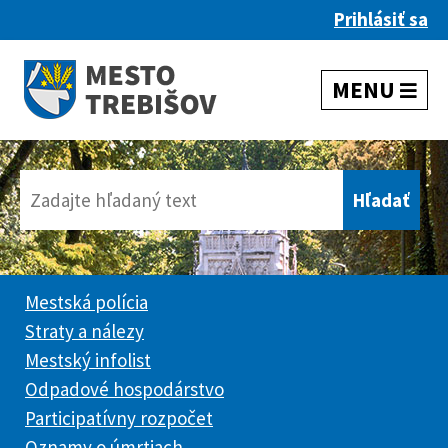
Prihlásiť sa
Mestská polícia
Straty a nálezy
Mestský infolist
Odpadové hospodárstvo
Participatívny rozpočet
Oznamy o úmrtiach