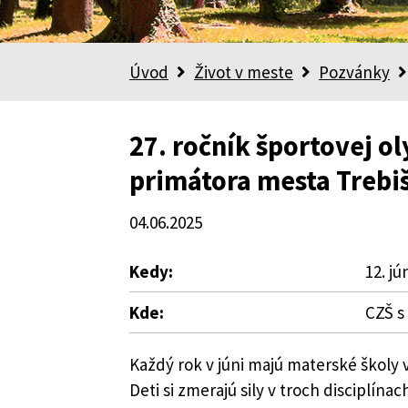
Úvod
Život v meste
Pozvánky
27. ročník športovej 
primátora mesta Trebi
04.06.2025
Kedy:
12. jú
Kde:
CZŠ s
Každý rok v júni majú materské školy 
Deti si zmerajú sily v troch disciplína