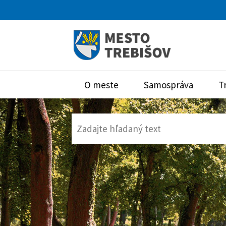
O meste
Samospráva
T