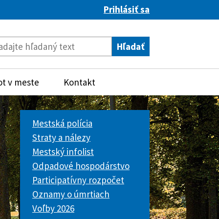
Prihlásiť sa
ot v meste
Kontakt
Mestská polícia
Straty a nálezy
Mestský infolist
Odpadové hospodárstvo
Participatívny rozpočet
Oznamy o úmrtiach
Voľby 2026