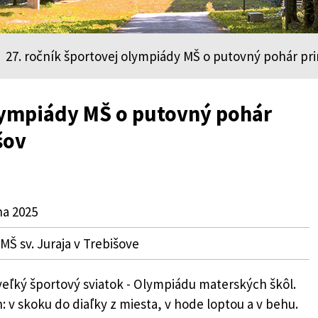
27. ročník športovej olympiády MŠ o putovný pohár pr
olympiády MŠ o putovný pohár
šov
na 2025
 MŠ sv. Juraja v Trebišove
veľký športový sviatok - Olympiádu materských škôl.
ch: v skoku do diaľky z miesta, v hode loptou a v behu.