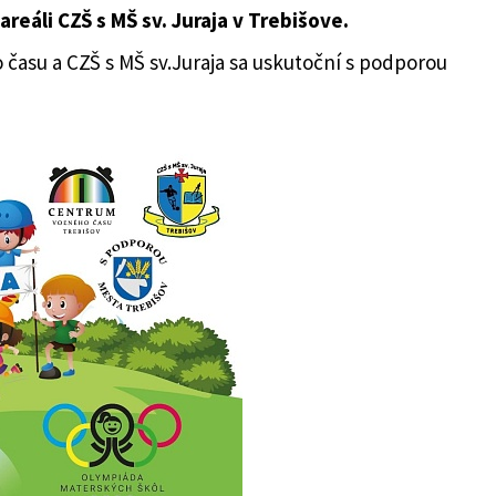
 areáli CZŠ s MŠ sv. Juraja v Trebišove.
o času a CZŠ s MŠ sv.Juraja sa uskutoční s podporou