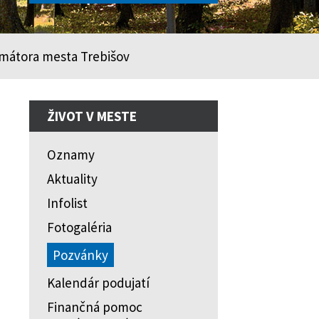
imátora mesta Trebišov
ŽIVOT V MESTE
Oznamy
Aktuality
Infolist
Fotogaléria
Pozvánky
Kalendár podujatí
Finančná pomoc