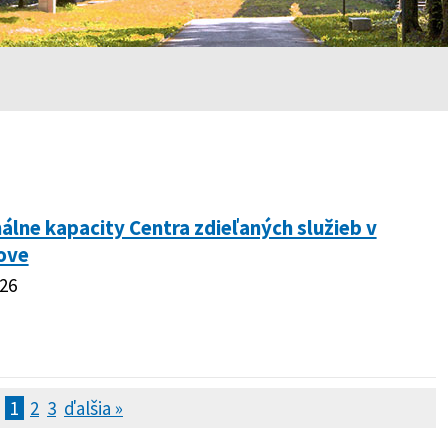
álne kapacity Centra zdieľaných služieb v
ove
026
1
2
3
ďalšia »