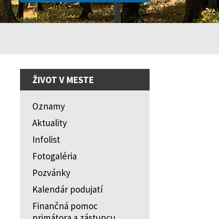
ŽIVOT V MESTE
Oznamy
Aktuality
Infolist
Fotogaléria
Pozvánky
Kalendár podujatí
Finančná pomoc
primátora a zástupcu