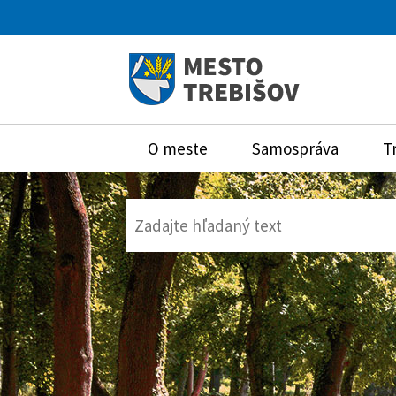
O meste
Samospráva
T