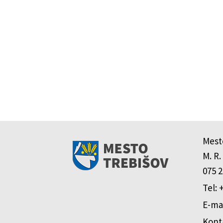
Mest
M. R.
075 2
Tel: 
E-mai
Kont