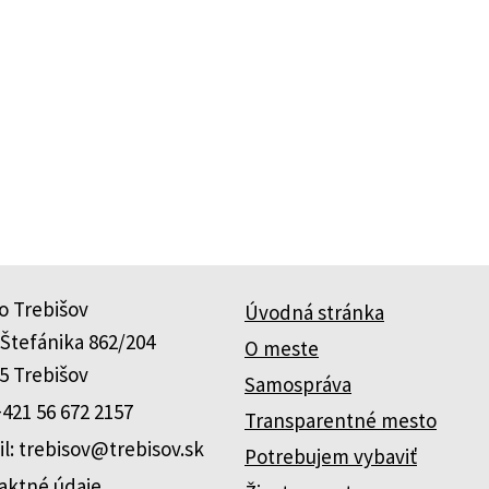
o Trebišov
Úvodná stránka
 Štefánika 862/204
O meste
5 Trebišov
Samospráva
+421 56 672 2157
Transparentné mesto
l: trebisov@trebisov.sk
Potrebujem vybaviť
aktné údaje