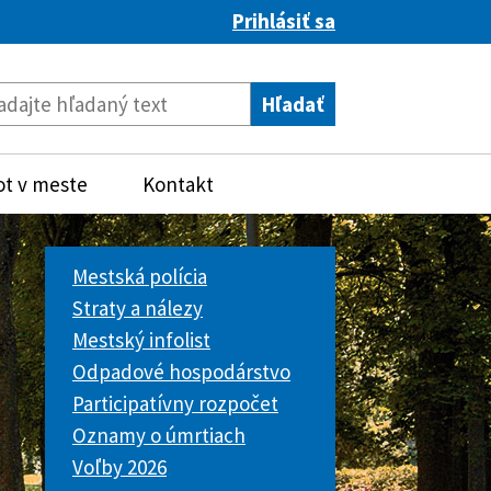
Prihlásiť sa
ot v meste
Kontakt
Mestská polícia
Straty a nálezy
Mestský infolist
Odpadové hospodárstvo
Participatívny rozpočet
Oznamy o úmrtiach
Voľby 2026