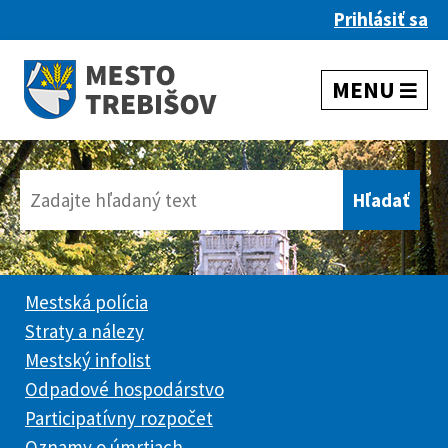
Prihlásiť sa
Mestská polícia
Straty a nálezy
Mestský infolist
Odpadové hospodárstvo
Participatívny rozpočet
Oznamy o úmrtiach