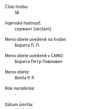
Číslo hrobu:
58
Vojenská hodnosť:
сержант (seržant)
Meno obete uvedené na hrobe:
Борита П. П.
Meno obete uvedené v CAMO:
Борита Петр Павлович
Meno obete:
Borita P. P.
Rok narodenia:
-
Dátum úmrtia: