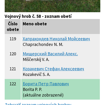
Vojnový hrob č. 58 - zoznam obetí
Číslo
Meno obete
obete
119
Хапрахондев Николай Мойсеевич
Chaprachondev N. M.
120
Мищерский Василий Алекс.
Miščerskij V. A.
121
Козакевич Стефан Алексеевич
Kozakevič S. A.
122
Борита Петр Павлович
Borita P. P.
(aktuálne zobrazené)
Zobraziť zoznam vojnových hrobov