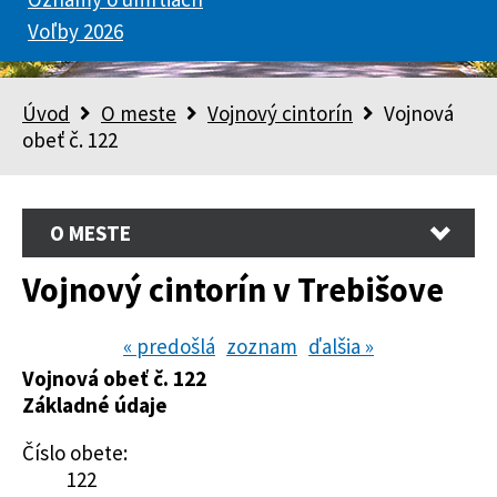
Voľby 2026
Úvod
O meste
Vojnový cintorín
Vojnová
obeť č. 122
O MESTE
Vojnový cintorín v Trebišove
« predošlá
zoznam
ďalšia »
Vojnová obeť č. 122
Základné údaje
Číslo obete:
122