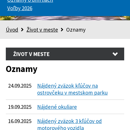
Voľby 2026
Úvod
Život v meste
Oznamy
ŽIVOT V MESTE
Oznamy
24.09.2025
Nájdený zväzok kľúčov na
ostrovčeku v mestskom parku
19.09.2025
Nájdené okuliare
16.09.2025
Nájdený zväzok 3 kľúčov od
motorového vozidla