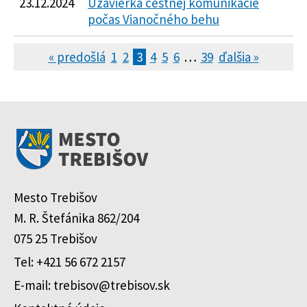
23.12.2024
Uzávierka cestnej komunikácie
počas Vianočného behu
« predošlá
1
2
3
4
5
6
…
39
ďalšia »
Mesto Trebišov
M. R. Štefánika 862/204
075 25 Trebišov
Tel: +421 56 672 2157
E-mail: trebisov@trebisov.sk