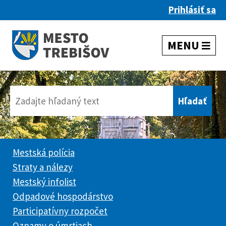
Prihlásiť sa
Mestská polícia
Straty a nálezy
Mestský infolist
Odpadové hospodárstvo
Participatívny rozpočet
Oznamy o úmrtiach