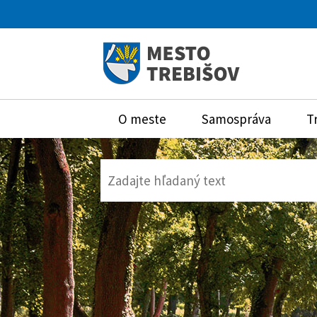
O meste
Samospráva
T