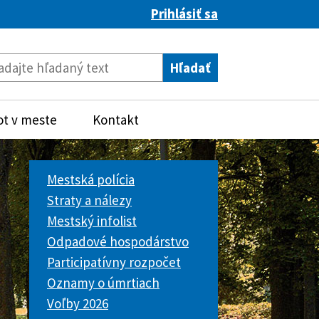
Prihlásiť sa
ot v meste
Kontakt
Mestská polícia
Straty a nálezy
Mestský infolist
Odpadové hospodárstvo
Participatívny rozpočet
Oznamy o úmrtiach
Voľby 2026