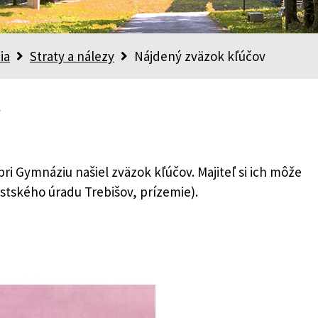
ia
Straty a nálezy
Nájdený zväzok kľúčov
v
ri Gymnáziu našiel zväzok kľúčov. Majiteľ si ich môže
tského úradu Trebišov, prízemie).