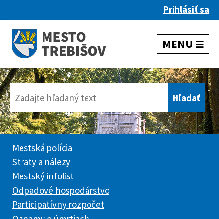
Prihlásiť sa
Mestská polícia
Straty a nálezy
Mestský infolist
Odpadové hospodárstvo
Participatívny rozpočet
Oznamy o úmrtiach