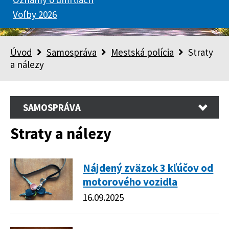
Voľby 2026
Úvod
Samospráva
Mestská polícia
Straty
a nálezy
SAMOSPRÁVA
Straty a nálezy
Nájdený zväzok 3 kľúčov od
motorového vozidla
16.09.2025