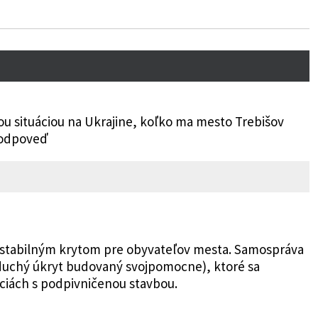
nou situáciou na Ukrajine, koľko ma mesto Trebišov
 odpoveď
stabilným krytom pre obyvateľov mesta. Samospráva
duchý úkryt budovaný svojpomocne), ktoré sa
úciách s podpivničenou stavbou.