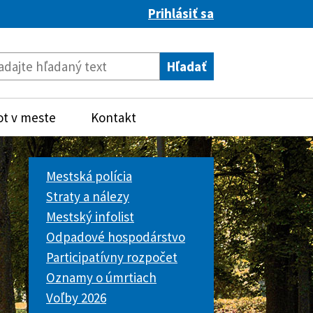
Prihlásiť sa
ot v meste
Kontakt
Mestská polícia
Straty a nálezy
Mestský infolist
Odpadové hospodárstvo
Participatívny rozpočet
Oznamy o úmrtiach
Voľby 2026