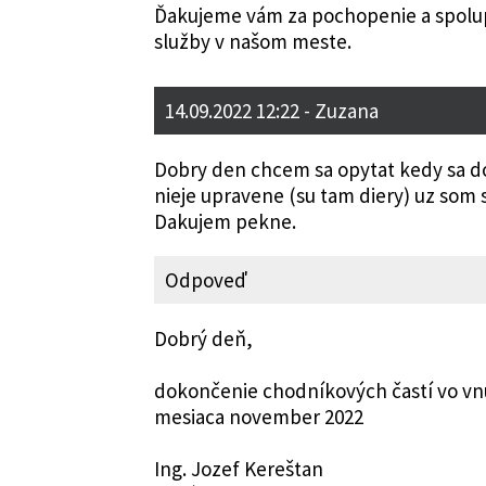
Ďakujeme vám za pochopenie a spolup
služby v našom meste.
14.09.2022 12:22
- Zuzana
Dobry den chcem sa opytat kedy sa doko
nieje upravene (su tam diery) uz som 
Dakujem pekne.
Odpoveď
Dobrý deň,
dokončenie chodníkových častí vo vnút
mesiaca november 2022
Ing. Jozef Kereštan