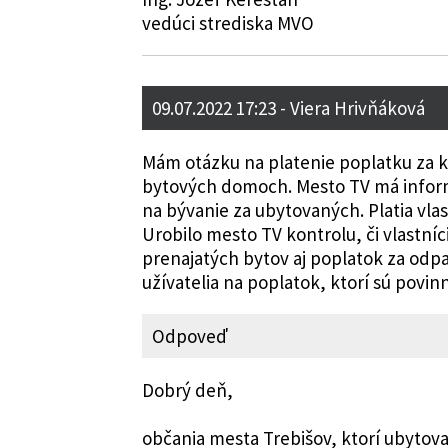
vedúci strediska MVO
09.07.2022 17:23
- Viera Hrivňáková
Mám otázku na platenie poplatku za 
bytových domoch. Mesto TV má inform
na bývanie za ubytovaných. Platia vl
Urobilo mesto TV kontrolu, či vlastníci
prenajatých bytov aj poplatok za odp
užívatelia na poplatok, ktorí sú povin
Odpoveď
Dobrý deň,
občania mesta Trebišov, ktorí ubyto