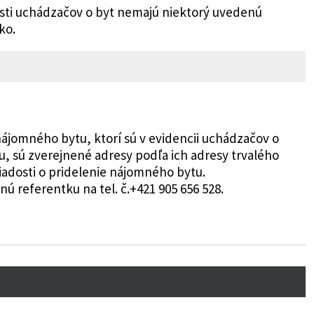
dosti uchádzačov o byt nemajú niektorý uvedenú
ko.
nájomného bytu, ktorí sú v evidencii uchádzačov o
 sú zverejnené adresy podľa ich adresy trvalého
žiadosti o pridelenie nájomného bytu.
nú referentku na tel. č.+421 905 656 528.