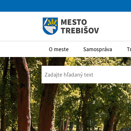
O meste
Samospráva
T