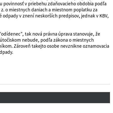
ciu povinnosť v priebehu zdaňovacieho obdobia podľa
. z. o miestnych daniach a miestnom poplatku za
odpady v znení neskorších predpisov, jednak v KBV,
 "odídenec", tak nová právna úprava stanovuje, že
 útočiskom nebude, podľa zákona o miestnych
níkom. Zároveň takejto osobe nevznikne oznamovacia
dpady.