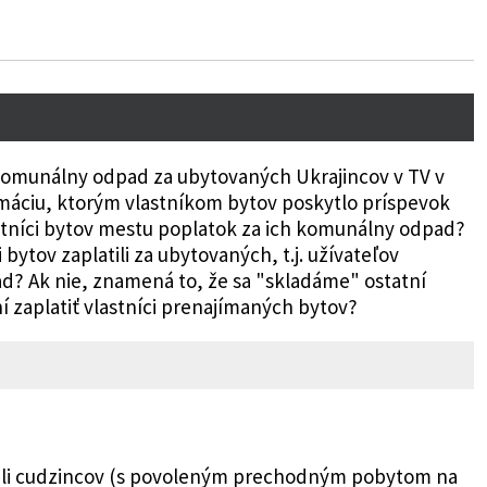
komunálny odpad za ubytovaných Ukrajincov v TV v
áciu, ktorým vlastníkom bytov poskytlo príspevok
astníci bytov mestu poplatok za ich komunálny odpad?
 bytov zaplatili za ubytovaných, t.j. užívateľov
ad? Ak nie, znamená to, že sa "skladáme" ostatní
ní zaplatiť vlastníci prenajímaných bytov?
vali cudzincov (s povoleným prechodným pobytom na