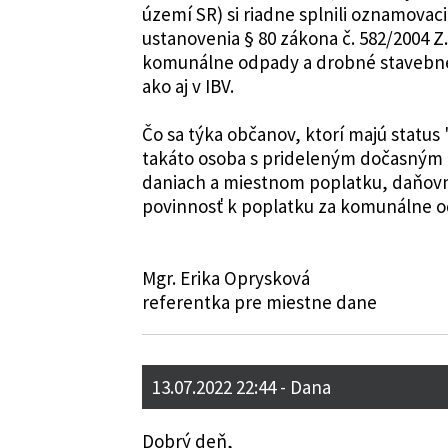
území SR) si riadne splnili oznamova
ustanovenia § 80 zákona č. 582/2004 Z
komunálne odpady a drobné stavebné 
ako aj v IBV.
Čo sa týka občanov, ktorí majú status
takáto osoba s prideleným dočasným
daniach a miestnom poplatku, daňov
povinnosť k poplatku za komunálne o
Mgr. Erika Oprysková
referentka pre miestne dane
13.07.2022 22:44
- Dana
Dobrý deň,