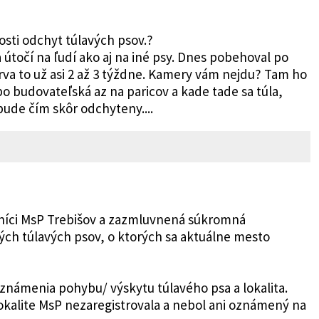
osti odchyt túlavých psov.?
a útočí na ľudí ako aj na iné psy. Dnes pobehoval po
 Trva to už asi 2 až 3 týždne. Kamery vám nejdu? Tam ho
po budovateľská az na paricov a kade tade sa túla,
bude čím skôr odchyteny....
ušníci MsP Trebišov a zazmluvnená súkromná
ých túlavých psov, o ktorých sa aktuálne mesto
oznámenia pohybu/ výskytu túlavého psa a lokalita.
kalite MsP nezaregistrovala a nebol ani oznámený na