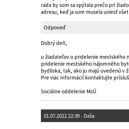
rada by som sa spýtala prečo pri žia
adresu, keď ja som musela uviesť všet
Odpoveď
Dobrý deň,
u žiadateľov o pridelenie mestského 
pridelenie mestského nájomného bytu,
bydliska, tak, ako ju majú uvedenú v 
Pre viac informácií kontaktujte prísluš
Sociálne oddelenie MsÚ
01.07.2022 22:39
- Daša