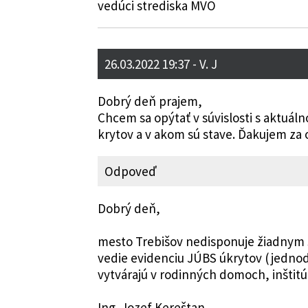
vedúci strediska MVO
26.03.2022 19:37
- V. J
Dobrý deň prajem,
Chcem sa opýtať v súvislosti s aktuál
krytov a v akom sú stave. Ďakujem za
Odpoveď
Dobrý deň,
mesto Trebišov nedisponuje žiadnym 
vedie evidenciu JÚBS úkrytov (jedno
vytvárajú v rodinných domoch, inštit
Ing. Jozef Kereštan