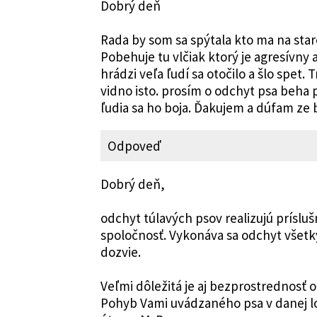
Dobrý deň
Rada by som sa spýtala kto ma na star
Pobehuje tu vlčiak ktorý je agresívny 
hrádzi veľa ľudí sa otočilo a šlo spet.
vidno isto. prosím o odchyt psa beha 
ľudia sa ho boja. Ďakujem a dúfam ze 
Odpoveď
Dobrý deň,
odchyt túlavých psov realizujú prísl
spoločnosť. Vykonáva sa odchyt všetk
dozvie.
Veľmi dôležitá je aj bezprostrednosť 
Pohyb Vami uvádzaného psa v danej lo